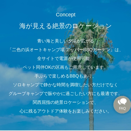
Concept
海が見える絶景のロケーション
青い海と美しい夕陽が広がる
「二色の浜オートキャンプ場 アッパーBBQガーデン」は、
全サイトで電源が使用可能、
ペット同伴OKの区画もご用意しています。
手ぶらで楽しめるBBQもあり、
ソロキャンプで静かな時間を満喫したい方だけでなく
グループキャンプで賑やかに過ごしたい方にも最適です。
関西屈指の絶景ロケーションで、
心に残るアウトドア体験をお楽しみください。