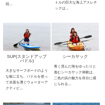
トルの巨大な海上アスレチ
回…
ックは…
SUP(スタンドアップ
シーカヤック
パドル)
青く澄んだ海をゆったりと
大きなサーフボードのよう
進むシーカヤック体験は、
な板に立ち、パドルを使っ
二色の浜の魅力を存分に感
て水面を漕ぐウォーターア
じられる…
クティビ…