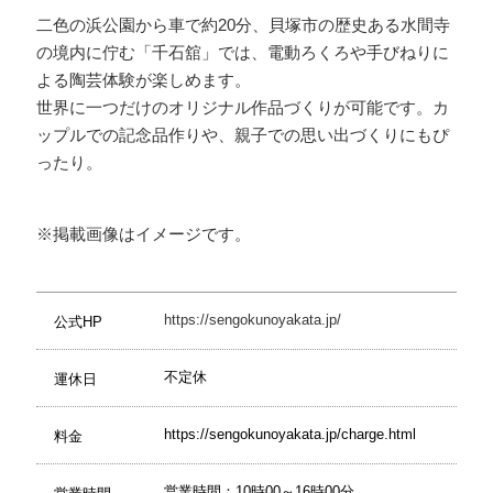
二色の浜公園から車で約20分、貝塚市の歴史ある水間寺
の境内に佇む「千石舘」では、電動ろくろや手びねりに
よる陶芸体験が楽しめます。
世界に一つだけのオリジナル作品づくりが可能です。カ
ップルでの記念品作りや、親子での思い出づくりにもぴ
ったり。
※掲載画像はイメージです。
https://sengokunoyakata.jp/
公式HP
不定休
運休日
https://sengokunoyakata.jp/charge.html
料金
営業時間：10時00～16時00分