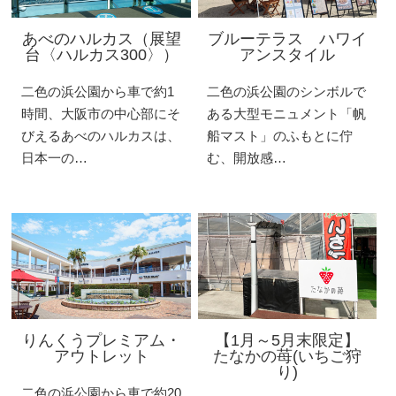
あべのハルカス（展望
ブルーテラス ハワイ
台〈ハルカス300〉）
アンスタイル
二色の浜公園から車で約1
二色の浜公園のシンボルで
時間、大阪市の中心部にそ
ある大型モニュメント「帆
びえるあべのハルカスは、
船マスト」のふもとに佇
日本一の…
む、開放感…
りんくうプレミアム・
【1月～5月末限定】
アウトレット
たなかの苺(いちご狩
り)
二色の浜公園から車で約20