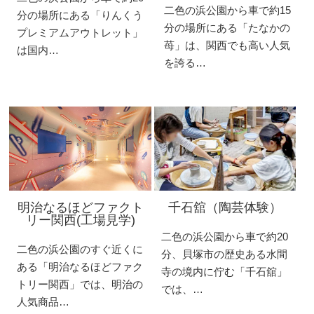
二色の浜公園から車で約15
分の場所にある「りんくう
分の場所にある「たなかの
プレミアムアウトレット」
苺」は、関西でも高い人気
は国内…
を誇る…
明治なるほどファクト
千石舘（陶芸体験）
リー関西(工場見学)
二色の浜公園から車で約20
二色の浜公園のすぐ近くに
分、貝塚市の歴史ある水間
ある「明治なるほどファク
寺の境内に佇む「千石舘」
トリー関西」では、明治の
では、…
人気商品…